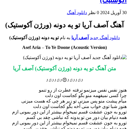
30 آوریل 2024
0 نظر
دانلود آهنگ
آهنگ آصف آریا تو یه دونه (ورژن آکوستیک)
دانلود آهنگ جدید
آصف آریا
به نام
تو یه دونه (ورژن آکوستیک)
Asef Aria
–
To Ye Doone (Acoustic Version)
متن آهنگ تو یه دونه (ورژن آکوستیک) آصف آریا
♪♫♪♪♫♪😍♪♫♪♪♫♪
هنوز نفس نفس میزنمو نرفته عطرت از رو تنمو
چرا کسی نمیفهمه منو بگو کجاست اون دلت
میام پیشت منو پس میزنی تو زیر هر چی که هست میزنی
هنوز شبا توی خواب منی آخه بگو کجاست اون دلت
تورو به جون عشقت قسم نمیخوام بیشتر از این دور بمونی ازم
همه دنیام بیان دور من تو یدونه که نباشی چقد بی کسم
تورو به جون عشقت قسم نمیخوام بیشتر از این دور بمونی ازم
همه دنیام بیان دور من تو یه دونه که نباشی چقد بی کسم