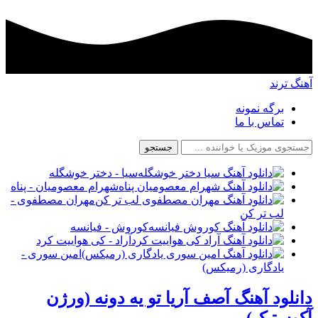
آهنگ ترند
برگه نمونه
تماس با ما
جستجو
سیا - دختر خوشگله
شهرام معصومیان - پناه
مهران مصطفوی -
لب تر کن
کوروش - فیانسه
آراد - کی هواییت کرد
امین سوری -
یادگاری (رمیکس)
دانلود آهنگ آصف آریا تو یه دونه (ورژن
آکوستیک)