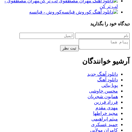
مهران مصطفوی -
لب تر کن
کوروش - فیانسه
دیدگاه خود را بگذارید
ثبت نظر
آرشیو خوانندگان
دانلود آهنگ جدید
دانلود آهنگ
پویا بیاتی
محسن چاوشی
همایون شجریان
فرزاد فرزین
مهدی مقدم
مجید خراطها
میثم ابراهیمی
حمید عسکری
کامران مولایی