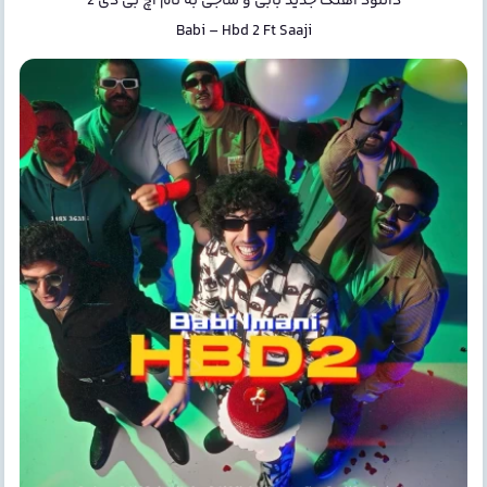
دانلود آهنگ جدید
بابی و ساجی
به نام
اچ بی دی 2
Babi
–
Hbd 2 Ft Saaji