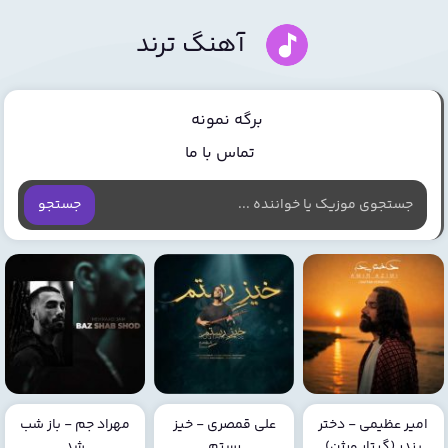
آهنگ ترند
برگه نمونه
تماس با ما
جستجو
امیر عظیمی - دختر
علی قمصری - خیز
مهراد جم - باز شب
بندر (گیتار ورژن)
رستم
شد