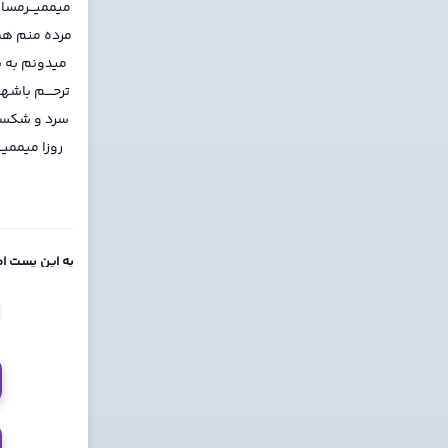
میممیـــرمس
مرده منم همین
میدونم به ی
ترحــــم باش
سرد و شکست
روزا میممی
به این پست ام