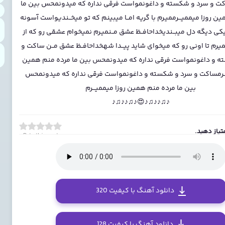
اکت و سرد و شکسته و داغونمواست فرقی نداره که میدونمحس بین ما
 روزا میممیـــرممیـرم با گریه امــا میبینم که تو میخــندیواست آسونه
کی دیگه دل میبــندیخداحافــظ عشق مــنمیـرم نمیخوام عشقی رو که از
همیرم تا اونی رو که میخوای شاید پیــدا شهخداحافــظ عشق مــن ساکت و
ه و داغونمواست فرقی نداره که میدونمحس بین ما مرده منم همین
ـــرمساکت و سرد و شکسته و داغونمواست فرقی نداره که میدونمحس
بین ما مرده منم همین روزا میممیـــرم
♪♫♪♪♫♪😍♪♫♪♪♫♪
تیاز دهید.
Rate this post
دانلود آهنگ با کیفیت 320
دانلود آهنگ با کیفیت 128