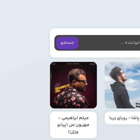
جستجو
پاشا - رویای زیبا
میثم ابراهیمی -
مهربون من (پیانو
ورژن)