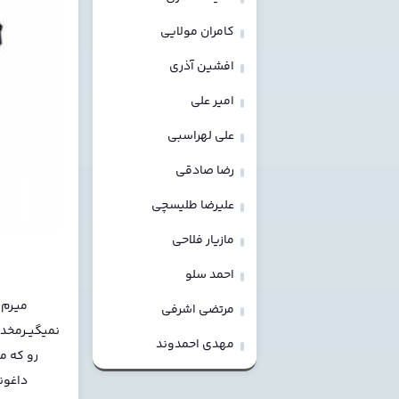
کامران مولایی
افشین آذری
امیر علی
علی لهراسبی
رضا صادقی
علیرضا طلیسچی
مازیار فلاحی
احمد سلو
میـرم 
مرتضی اشرفی
نمیگیــرمخدا
مهدی احمدوند
رو که م
داغون