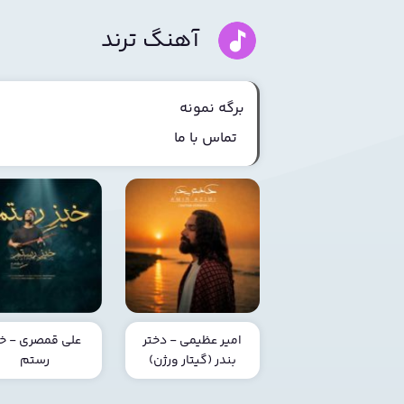
آهنگ ترند
برگه نمونه
تماس با ما
امیر عظیمی - دختر
علی قمصری - خی
بندر (گیتار ورژن)
رستم