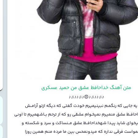
متن آهنگ خداحافظ عشق من حمید عسکری
♪♫♪♪♫♪😍♪♫♪♪♫♪
یه جایی که رنگمـم نبینیمیـرم خودت گفتی که دیگه ازتو آرامــش
حافــظ عشق منمیـرم نمیخـوام عشقی رو که از ترحم بــاشهمیـرم تا اونی
یخوای شاید پیـدا شهخداحافــظ عشق مــنساکت و سرد و شکسته و
مواست فرقی نداره که میدونمحس بین ما مرده منم همین روزا