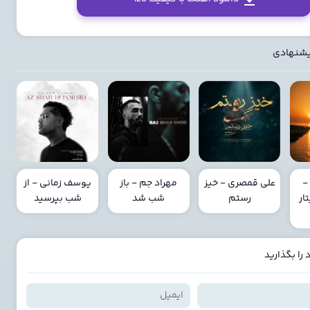
یشنهادی
-
علی قمصری - خیز
مهراد جم - باز
یوسف زمانی - از
ار
رستم
شب شد
شب بپرسید
را بگذارید