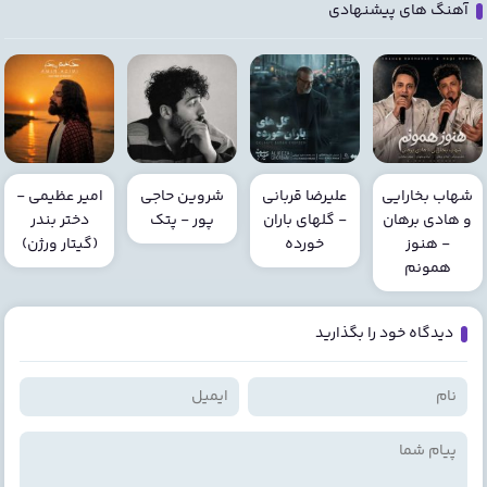
آهنگ های پیشنهادی
شهاب بخارایی
علیرضا قربانی
شروین حاجی
امیر عظیمی -
و هادی برهان
- گلهای باران
پور - پتک
دختر بندر
- هنوز
خورده
(گیتار ورژن)
همونم
دیدگاه خود را بگذارید