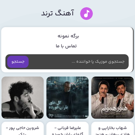
آهنگ ترند
برگه نمونه
تماس با ما
جستجو
شهاب بخارایی و
علیرضا قربانی -
شروین حاجی پور -
هادی برهان - هنوز
گلهای باران خورده
پتک