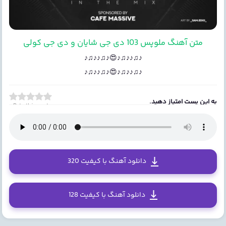
متن آهنگ ملوپس 103 دی جی شایان و دی جی کولی
♪♫♪♪♫♪😍♪♫♪♪♫♪
♪♫♪♪♫♪😍♪♫♪♪♫♪
به این پست امتیاز دهید.
Rate this post
دانلود آهنگ با کیفیت 320
دانلود آهنگ با کیفیت 128