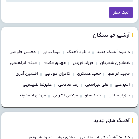
ثبت نظر
آرشیو خوانندگان
دانلود آهنگ جدید
دانلود آهنگ
پویا بیاتی
محسن چاوشی
همایون شجریان
فرزاد فرزین
مهدی مقدم
میثم ابراهیمی
مجید خراطها
حمید عسکری
کامران مولایی
افشین آذری
امیر علی
علی لهراسبی
رضا صادقی
علیرضا طلیسچی
مازیار فلاحی
احمد سلو
مرتضی اشرفی
مهدی احمدوند
آهنگ های جدید
دانلود آهنگ شهاب بخارایی و هادی برهان هنوز همونم