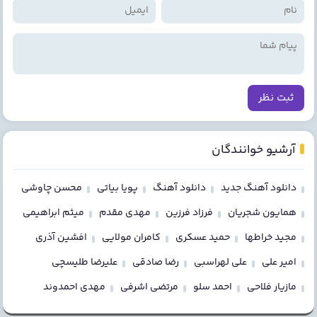
ثبت نظر
آرشیو خوانندگان
دانلود آهنگ جدید
دانلود آهنگ
پویا بیاتی
محسن چاوشی
همایون شجریان
فرزاد فرزین
مهدی مقدم
میثم ابراهیمی
مجید خراطها
حمید عسکری
کامران مولایی
افشین آذری
امیر علی
علی لهراسبی
رضا صادقی
علیرضا طلیسچی
مازیار فلاحی
احمد سلو
مرتضی اشرفی
مهدی احمدوند