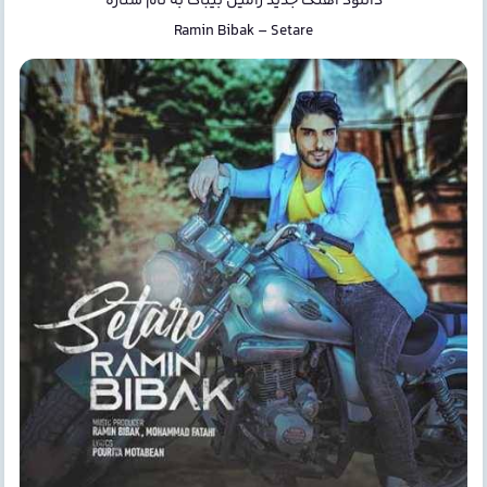
دانلود آهنگ جدید
رامین بیباک
به نام
ستاره
Ramin Bibak
–
Setare