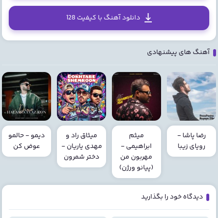
دانلود آهنگ با کیفیت 128
آهنگ های پیشنهادی
رضا پاشا -
میثم
میثاق راد و
دیمو - حالمو
رویای زیبا
ابراهیمی -
مهدی یاریان -
عوض کن
مهربون من
دختر شمرون
(پیانو ورژن)
دیدگاه خود را بگذارید