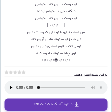
تو درست همون که میخوامی
دیگه چیزی نمیخوام از دنیا
تو درست همون که میخوامی
───┤ ♩♬♫♪♭ ├───
من همه دنیارو با تو دارم کیو جات بذارم
کی به جز تو میتونه قلبمو آروم کنه
تویی تک ستارم همه ی دار و ندارم
اون چشا میتونه جادوم کنه
♪♫♪♪♫♪😍♪♫♪♪♫♪
به این پست امتیاز دهید.
Rate this post
دانلود آهنگ با کیفیت 320