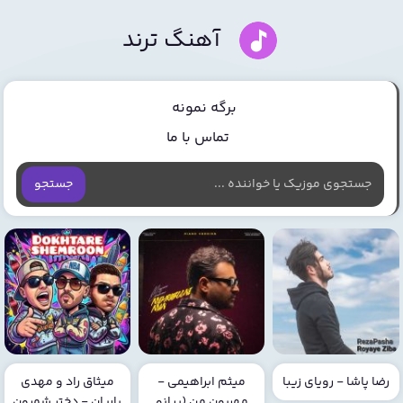
آهنگ ترند
برگه نمونه
تماس با ما
جستجو
رضا پاشا - رویای زیبا
میثم ابراهیمی -
میثاق راد و مهدی
مهربون من (پیانو
یاریان - دختر شمرون