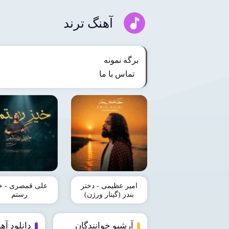
آهنگ ترند
برگه نمونه
تماس با ما
امیر عظیمی - دختر
علی قمصری - خ
بندر (گیتار ورژن)
رستم
آرشیو خوانندگان
دانلود آه