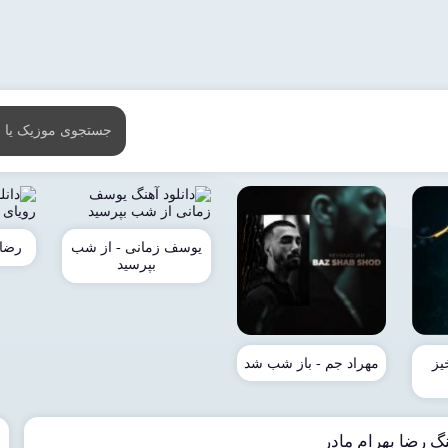
یوسف زمانی - از شب
رضا 
بپرسید
یز
مهراد جم - باز شب شد
نگ رضا بهرام مادر