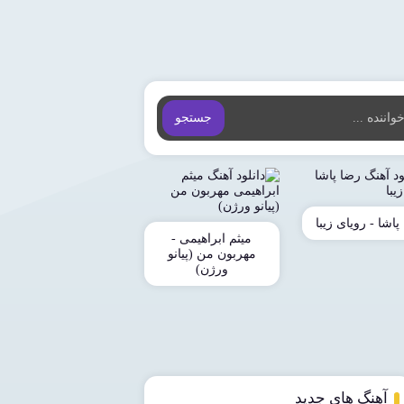
جستجو
پاشا - رویای زیبا
میثم ابراهیمی -
مهربون من (پیانو
ورژن)
آهنگ های جدید