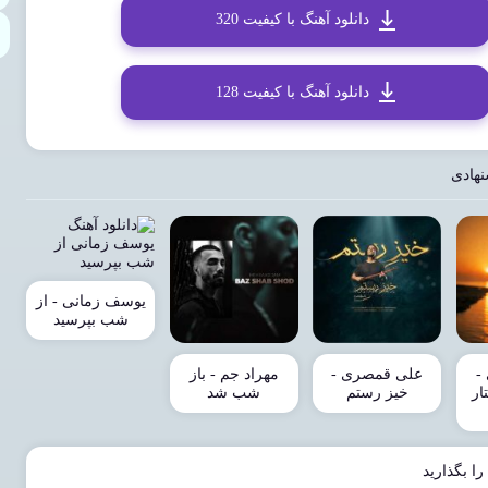
دانلود آهنگ با کیفیت 320
دانلود آهنگ با کیفیت 128
نهادی
یوسف زمانی - از
شب بپرسید
-
علی قمصری -
مهراد جم - باز
ار
خیز رستم
شب شد
را بگذارید