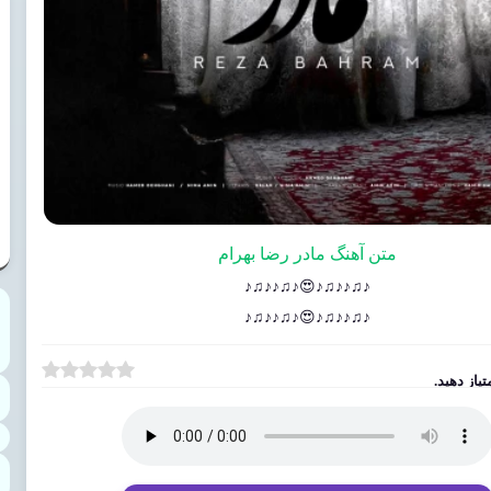
متن آهنگ مادر رضا بهرام
♪♫♪♪♫♪😍♪♫♪♪♫♪
♪♫♪♪♫♪😍♪♫♪♪♫♪
یاز دهید.