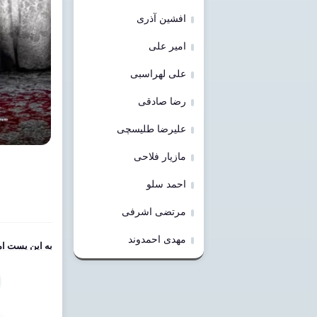
افشین آذری
امیر علی
علی لهراسبی
رضا صادقی
علیرضا طلیسچی
مازیار فلاحی
احمد سلو
مرتضی اشرفی
مهدی احمدوند
به این پست امت