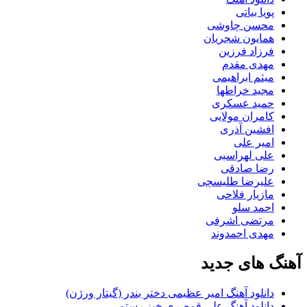
پویا بیاتی
محسن چاوشی
همایون شجریان
فرزاد فرزین
مهدی مقدم
میثم ابراهیمی
مجید خراطها
حمید عسکری
کامران مولایی
افشین آذری
امیر علی
علی لهراسبی
رضا صادقی
علیرضا طلیسچی
مازیار فلاحی
احمد سلو
مرتضی اشرفی
مهدی احمدوند
آهنگ های جدید
دانلود آهنگ امیر عظیمی دختر بندر (گیتار ورژن)
دانلود آهنگ علی قمصری خیز رستم