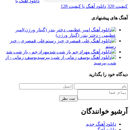
دانلود آهنگ با
کیفیت 320
دانلود آهنگ با کیفیت 128
آهنگ های پیشنهادی
امیر
عظیمی - دختر بندر (گیتار ورژن)
علی قمصری - خیز
رستم
مهراد جم - باز شب شد
یوسف زمانی - از
شب بپرسید
دیدگاه خود را بگذارید
ثبت نظر
آرشیو خوانندگان
دانلود آهنگ جدید
دانلود آهنگ