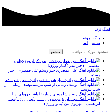
آهنگ ترند
برگه نمونه
تماس با ما
جستجو
امیر
عظیمی - دختر بندر (گیتار ورژن)
علی قمصری - خیز
رستم
مهراد جم - باز شب شد
یوسف زمانی - از
شب بپرسید
رضا پاشا - رویای زیبا
میثم
ابراهیمی - مهربون من (پیانو ورژن)