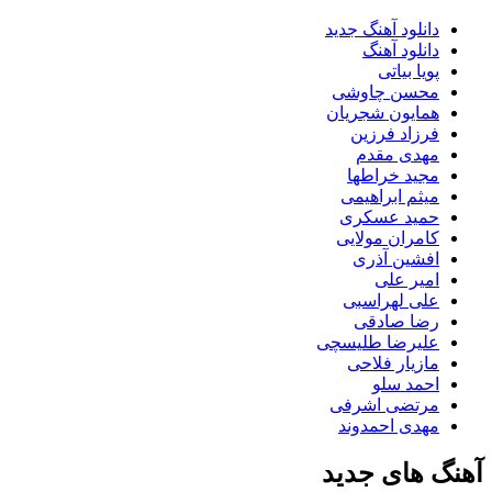
دانلود آهنگ جدید
دانلود آهنگ
پویا بیاتی
محسن چاوشی
همایون شجریان
فرزاد فرزین
مهدی مقدم
مجید خراطها
میثم ابراهیمی
حمید عسکری
کامران مولایی
افشین آذری
امیر علی
علی لهراسبی
رضا صادقی
علیرضا طلیسچی
مازیار فلاحی
احمد سلو
مرتضی اشرفی
مهدی احمدوند
آهنگ های جدید