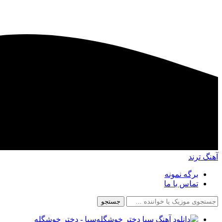
آهنگ ترند
برگه نمونه
تماس با ما
جستجو
سیا - دختر خوشگله