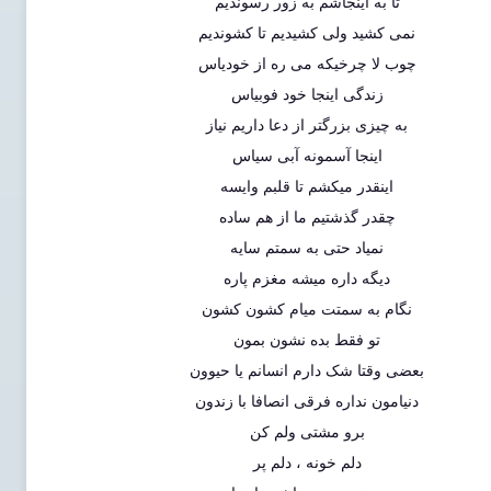
تا به اینجاشم به زور رسوندیم
نمی کشید ولی کشیدیم تا کشوندیم
چوب لا چرخیکه می ره از خودیاس
زندگی اینجا خود فوبیاس
به چیزی بزرگتر از دعا داریم نیاز
اینجا آسمونه آبی سیاس
اینقدر میکشم تا قلبم وایسه
چقدر گذشتیم ما از هم ساده
نمیاد حتی به سمتم سایه
دیگه داره میشه مغزم پاره
نگام به سمتت میام کشون کشون
تو فقط بده نشون بمون
بعضی وقتا شک دارم انسانم یا حیوون
دنیامون نداره فرقی انصافا با زندون
برو مشتی ولم کن
دلم خونه ، دلم پر