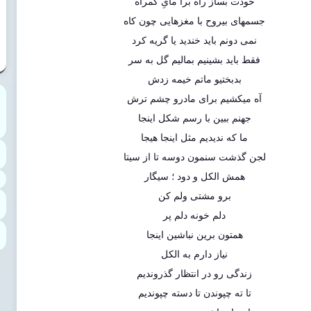
خودت بساز راه برا مایِ گمراه
جسمهای بیروح با مغزهایی چون کاه
نمی دونم باید خندید یا گریه کرد
فقط باید بشینیم بمالیم گل به سر
بدبختیو ماتم خیمه زدش
آه میکشیم برای مادرو چشم ترش
جهنم ببین با رسم شکل اینجا
ما که ندیدیم مثل اینجا هیجا
لجن گذشت سنمون دوسه تا از سیتا
همش الکل و دود ؛ سیگار
برو مشتی ولم کن
دلم خونه دلم پر
همتون برین نباشین اینجا
نیاز دارم به الکل
زندگی رو در انتظار گذروندیم
تا ته چپوندن تا دسته چپوندیم