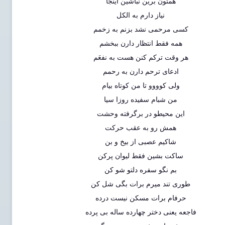
همتون برین نباشین اینجا
نیاز دارم به الکل
کسی مرحمی نشد بزنم به زخمم
همه فقط انتظار دارن ببخشم
هر وقت ترکم کنن هست به نفعَم
ادعای ترحم دارن به رحمم
ولی کوووو تا من کوتاه بیام
من شبام سفیده روزا سیا
این محیطو در برگرفته وحشت
همش رو به عقب حرکت
شاکیم عصبی از بیخ و بن
ساکت بشین فقط لیوان پرکن
بم نگو سفره دلتو شو کن
طوری تند میرم برات بگی شل کن
حرفام برات مسکن نیست درده
فاجعه یعنی دختر چهارده ساله بی پرده