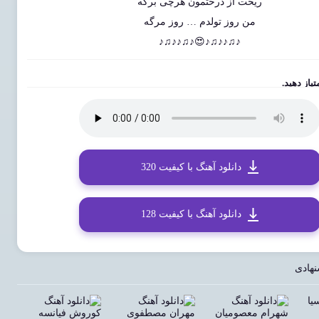
ریخت از درختمون هرچی برگه
من روز تولدم … روز مرگه
♪♫♪♪♫♪😍♪♫♪♪♫♪
یاز دهید.
دانلود آهنگ با کیفیت 320
دانلود آهنگ با کیفیت 128
نهادی