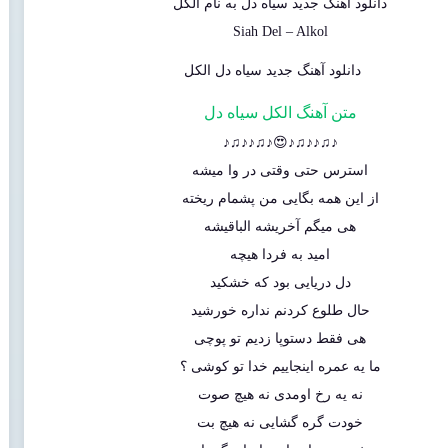
دانلود آهنگ جدید
سیاه دل
به نام
الکل
Siah Del
–
Alkol
متن آهنگ الکل سیاه دل
♪♫♪♪♫♪😍♪♫♪♪♫♪
استرس حتی وقتی در وا میشه
از این همه بگایی من پشمام ریخته
هی میگم آخریشه الباقیشه
امید به فردا هیچه
دل دریایی بود که خشکید
حال طلوع کردنم نداره خورشید
هی فقط دستوپا زدیم تو پوچی
ما یه عمره اینجاییم خدا تو کوشی ؟
نه یه رخ اومدی نه هیچ صوت
خودت گره گشایی نه هیچ بت