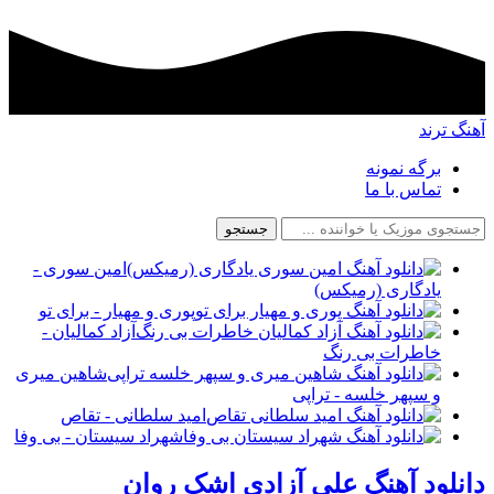
آهنگ ترند
برگه نمونه
تماس با ما
جستجو
امین سوری -
یادگاری (رمیکس)
پوری و مهیار - برای تو
آزاد کمالیان -
خاطرات بی رنگ
شاهین میری
و سپهر خلسه - تراپی
امید سلطانی - تقاص
شهراد سیستان - بی وفا
دانلود آهنگ علی آزادی اشک روان