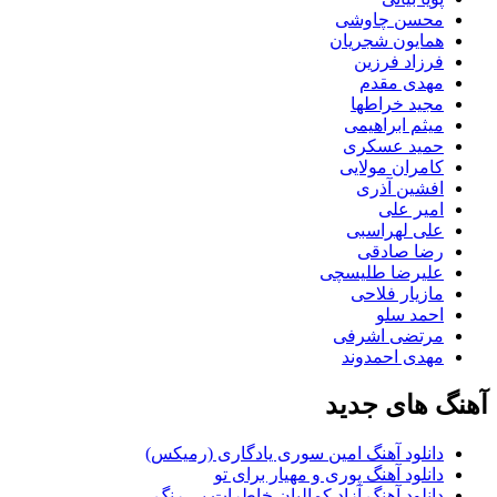
محسن چاوشی
همایون شجریان
فرزاد فرزین
مهدی مقدم
مجید خراطها
میثم ابراهیمی
حمید عسکری
کامران مولایی
افشین آذری
امیر علی
علی لهراسبی
رضا صادقی
علیرضا طلیسچی
مازیار فلاحی
احمد سلو
مرتضی اشرفی
مهدی احمدوند
آهنگ های جدید
دانلود آهنگ امین سوری یادگاری (رمیکس)
دانلود آهنگ پوری و مهیار برای تو
دانلود آهنگ آزاد کمالیان خاطرات بی رنگ