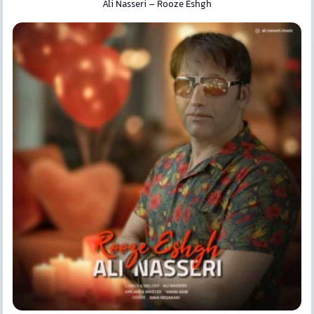
Ali Nasseri
–
Rooze Eshgh