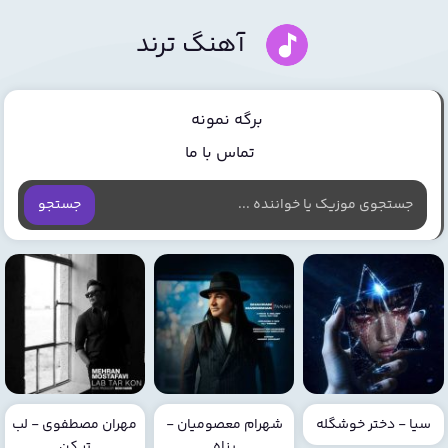
آهنگ ترند
برگه نمونه
تماس با ما
جستجو
سیا - دختر خوشگله
شهرام معصومیان -
مهران مصطفوی - لب
پناه
تر کن