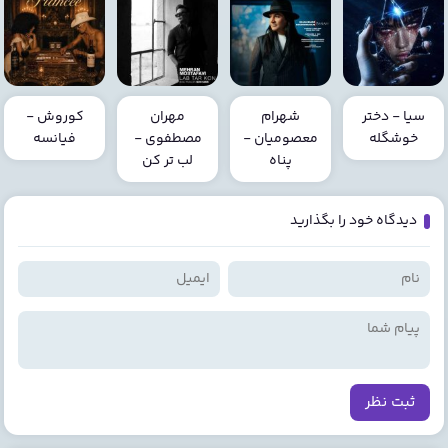
سیا - دختر
شهرام
مهران
کوروش -
خوشگله
معصومیان -
مصطفوی -
فیانسه
پناه
لب تر کن
دیدگاه خود را بگذارید
ثبت نظر