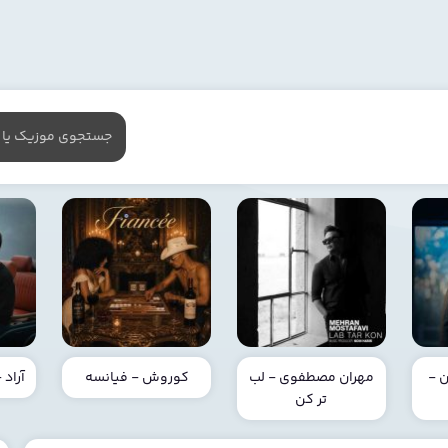
 -
مهران مصطفوی - لب
کوروش - فیانسه
آراد
تر کن