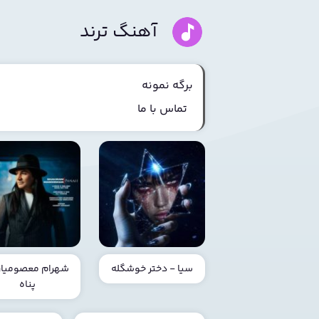
آهنگ ترند
برگه نمونه
تماس با ما
سیا - دختر خوشگله
شهرام معصومیان
پناه