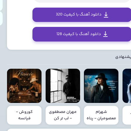
دانلود آهنگ با کیفیت 320
دانلود آهنگ با کیفیت 128
یشنهادی
شهرام
مهران مصطفوی
کوروش -
معصومیان - پناه
- لب تر کن
فیانسه