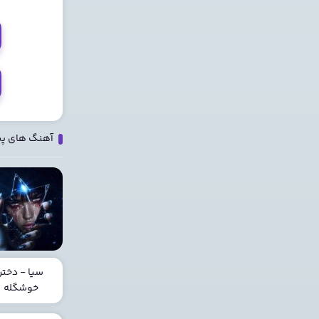
آهنگ های پ
سیا - دختر
خوشگله