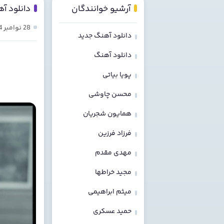
آرشیو خوانندگان
دانلود آ
28 نوامبر 2024
دانلود آهنگ جدید
دانلود آهنگ
پویا بیاتی
محسن چاوشی
همایون شجریان
فرزاد فرزین
مهدی مقدم
مجید خراطها
میثم ابراهیمی
حمید عسکری