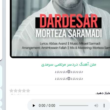
متن آهنگ دردسر مرتضی سرمدی
♪♫♪♪♫♪😍♪♫♪♪♫♪
♪♫♪♪♫♪😍♪♫♪♪♫♪
تیاز دهید.
Rate this post