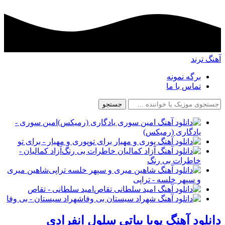
آهنگ ترند
برگه نمونه
تماس با ما
جستجو
امین سوری -
یادگاری (رمیکس)
پوری و مهیار - برای تو
آزاد کمالیان -
خاطرات بی رنگ
شاهین میری
و سپهر خلسه - تراپی
امید سلطانی - تقاص
شهراد سیستان - بی وفا
دانلود آهنگ پویا بیاتی سلول انفرادی