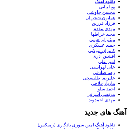
دانلود آهنگ
پویا بیاتی
محسن چاوشی
همایون شجریان
فرزاد فرزین
مهدی مقدم
مجید خراطها
میثم ابراهیمی
حمید عسکری
کامران مولایی
افشین آذری
امیر علی
علی لهراسبی
رضا صادقی
علیرضا طلیسچی
مازیار فلاحی
احمد سلو
مرتضی اشرفی
مهدی احمدوند
آهنگ های جدید
دانلود آهنگ امین سوری یادگاری (رمیکس)